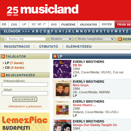
EVERLY BROTHERS
LP
(7 darab)
EB 84
CD
(4 darab)
1984
USA, Cover/Media: VG/VG, Cut-out
LP
Felhasználónév
EVERLY BROTHERS
Nice Guys
1984
Jelszó
UK, Cover/Media: NM/NM
LP
EVERLY BROTHERS
Some Hearts ...
elfelejtettem a jelszavam
1988
Holland, Cover/Media: VG+/VG+
LP
EVERLY BROTHERS
Songs Our Daddy Taugth Us
1984