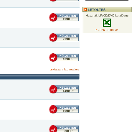
Használt LP/CD/DVD katalógus
1990 Ft
2026-08-08.xls
2990 Ft
4990 Ft
vissza a lap tetejére
1490 Ft
1990 Ft
990 Ft