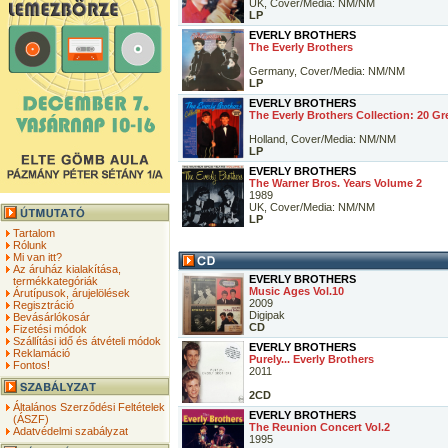
UK, Cover/Media: NM/NM
LP
EVERLY BROTHERS
The Everly Brothers
Germany, Cover/Media: NM/NM
LP
EVERLY BROTHERS
The Everly Brothers Collection: 20 Gr
Holland, Cover/Media: NM/NM
LP
EVERLY BROTHERS
The Warner Bros. Years Volume 2
1989
UK, Cover/Media: NM/NM
LP
Tartalom
Rólunk
Mi van itt?
Az áruház kialakítása,
EVERLY BROTHERS
termékkategóriák
Music Ages Vol.10
Árutípusok, árujelölések
2009
Regisztráció
Digipak
Bevásárlókosár
CD
Fizetési módok
Szállítási idő és átvételi módok
EVERLY BROTHERS
Reklamáció
Purely... Everly Brothers
Fontos!
2011
2CD
Általános Szerződési Feltételek
EVERLY BROTHERS
(ÁSZF)
The Reunion Concert Vol.2
Adatvédelmi szabályzat
1995