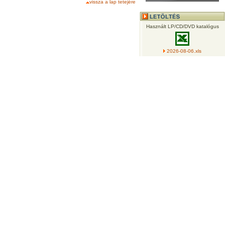
vissza a lap tetejére
Használt LP/CD/DVD katalógus
2026-08-06.xls