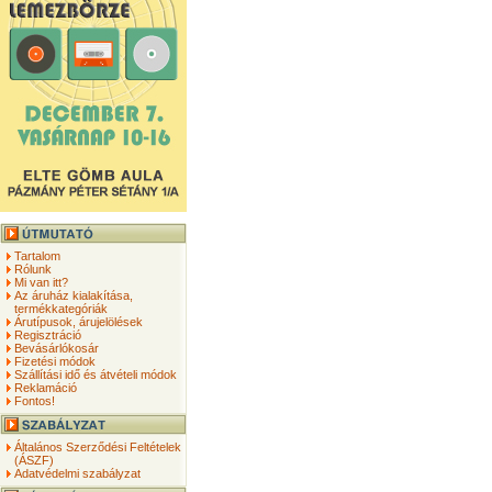
Tartalom
Rólunk
Mi van itt?
Az áruház kialakítása,
termékkategóriák
Árutípusok, árujelölések
Regisztráció
Bevásárlókosár
Fizetési módok
Szállítási idő és átvételi módok
Reklamáció
Fontos!
Általános Szerződési Feltételek
(ÁSZF)
Adatvédelmi szabályzat