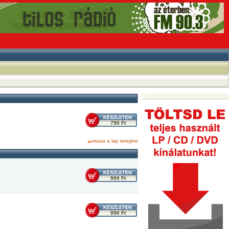
790 Ft
vissza a lap tetejére
990 Ft
990 Ft