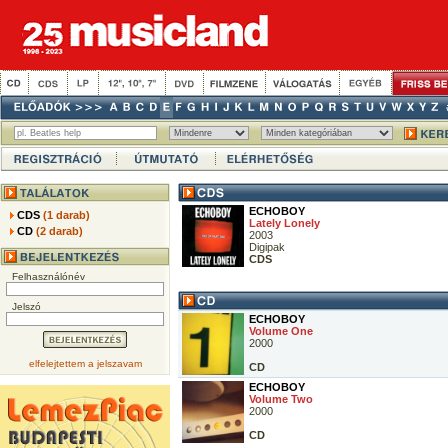
ECHOBOY
CDS
(1 darab)
Lately Lonely
CD
(2 darab)
2003
Digipak
CDS
Felhasználónév
Jelszó
ECHOBOY
Volume One
2000
elfelejtettem a jelszavam
CD
ECHOBOY
Volume Two
2000
CD