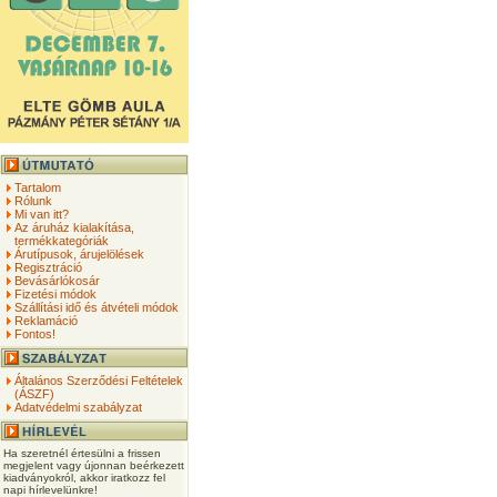
Tartalom
Rólunk
Mi van itt?
Az áruház kialakítása,
termékkategóriák
Árutípusok, árujelölések
Regisztráció
Bevásárlókosár
Fizetési módok
Szállítási idő és átvételi módok
Reklamáció
Fontos!
Általános Szerződési Feltételek
(ÁSZF)
Adatvédelmi szabályzat
Ha szeretnél értesülni a frissen
megjelent vagy újonnan beérkezett
kiadványokról, akkor iratkozz fel
napi hírlevelünkre!