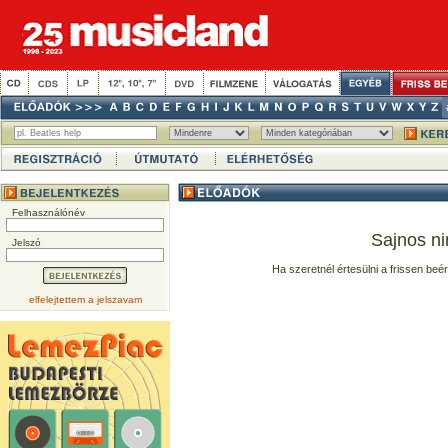
Felhasználónév
Sajnos ni
Jelszó
Ha szeretnél értesülni a frissen beé
elfelejtettem a jelszavam