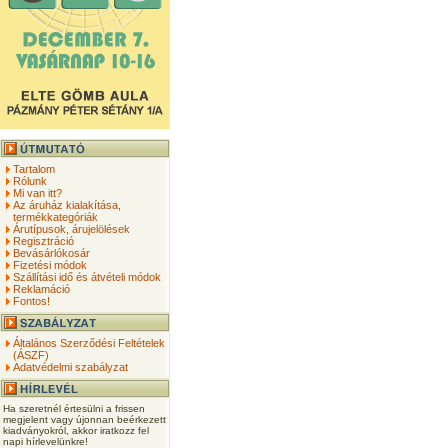
Tartalom
Rólunk
Mi van itt?
Az áruház kialakítása,
termékkategóriák
Árutípusok, árujelölések
Regisztráció
Bevásárlókosár
Fizetési módok
Szállítási idő és átvételi módok
Reklamáció
Fontos!
Általános Szerződési Feltételek
(ÁSZF)
Adatvédelmi szabályzat
Ha szeretnél értesülni a frissen
megjelent vagy újonnan beérkezett
kiadványokról, akkor iratkozz fel
napi hírlevelünkre!