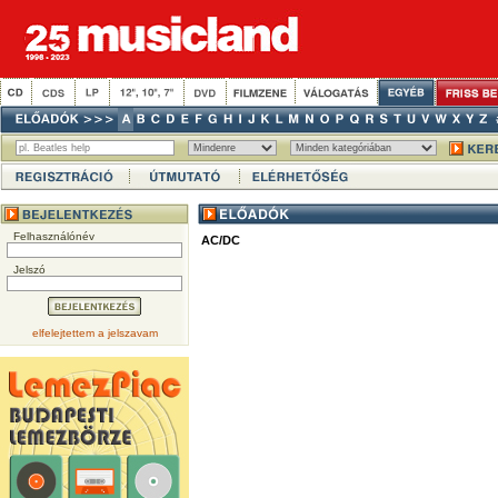
Felhasználónév
AC/DC
Jelszó
elfelejtettem a jelszavam