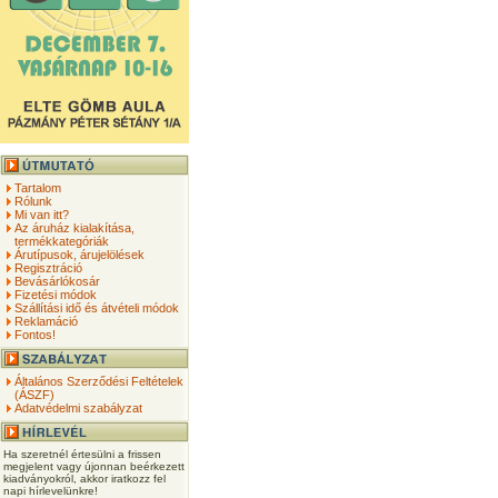
Tartalom
Rólunk
Mi van itt?
Az áruház kialakítása,
termékkategóriák
Árutípusok, árujelölések
Regisztráció
Bevásárlókosár
Fizetési módok
Szállítási idő és átvételi módok
Reklamáció
Fontos!
Általános Szerződési Feltételek
(ÁSZF)
Adatvédelmi szabályzat
Ha szeretnél értesülni a frissen
megjelent vagy újonnan beérkezett
kiadványokról, akkor iratkozz fel
napi hírlevelünkre!