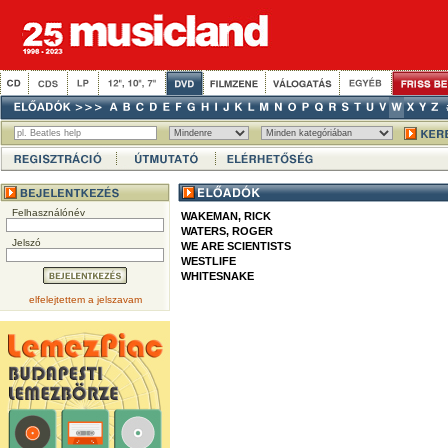
Felhasználónév
WAKEMAN, RICK
WATERS, ROGER
Jelszó
WE ARE SCIENTISTS
WESTLIFE
WHITESNAKE
elfelejtettem a jelszavam