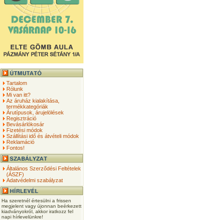
Tartalom
Rólunk
Mi van itt?
Az áruház kialakítása,
termékkategóriák
Árutípusok, árujelölések
Regisztráció
Bevásárlókosár
Fizetési módok
Szállítási idő és átvételi módok
Reklamáció
Fontos!
Általános Szerződési Feltételek
(ÁSZF)
Adatvédelmi szabályzat
Ha szeretnél értesülni a frissen
megjelent vagy újonnan beérkezett
kiadványokról, akkor iratkozz fel
napi hírlevelünkre!