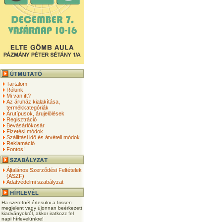
Tartalom
Rólunk
Mi van itt?
Az áruház kialakítása,
termékkategóriák
Árutípusok, árujelölések
Regisztráció
Bevásárlókosár
Fizetési módok
Szállítási idő és átvételi módok
Reklamáció
Fontos!
Általános Szerződési Feltételek
(ÁSZF)
Adatvédelmi szabályzat
Ha szeretnél értesülni a frissen
megjelent vagy újonnan beérkezett
kiadványokról, akkor iratkozz fel
napi hírlevelünkre!