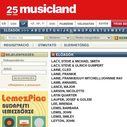
Felhasználónév
LACY, STEVE & MICHAEL SMITH
LACY, STEVE & ULRICH GUMPERT
Jelszó
LAINE, CLEO
LAINE, FRANKIE
LAINE, FRANKIE/GUY MITCHELL/JOHNNIE RAY
LAMB, ANNABEL
elfelejtettem a jelszavam
LANCE, MAJOR
LARSON, NICOLETTE
LATIN QUARTER
LAUFER, JOSEF & GOLEM
LEE, BRENDA
LEWIS, BARBARA
LEWIS, JOHN
LEWIS, SMILEY
LEYTON, JOHN