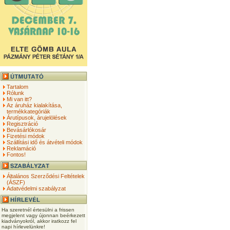
Tartalom
Rólunk
Mi van itt?
Az áruház kialakítása,
termékkategóriák
Árutípusok, árujelölések
Regisztráció
Bevásárlókosár
Fizetési módok
Szállítási idő és átvételi módok
Reklamáció
Fontos!
Általános Szerződési Feltételek
(ÁSZF)
Adatvédelmi szabályzat
Ha szeretnél értesülni a frissen
megjelent vagy újonnan beérkezett
kiadványokról, akkor iratkozz fel
napi hírlevelünkre!