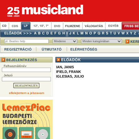
Felhasználónév
IAN, JANIS
IFIELD, FRANK
Jelszó
IGLESIAS, JULIO
elfelejtettem a jelszavam