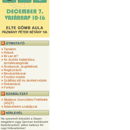
Tartalom
Rólunk
Mi van itt?
Az áruház kialakítása,
termékkategóriák
Árutípusok, árujelölések
Regisztráció
Bevásárlókosár
Fizetési módok
Szállítási idő és átvételi módok
Reklamáció
Fontos!
Általános Szerződési Feltételek
(ÁSZF)
Adatvédelmi szabályzat
Ha szeretnél értesülni a frissen
megjelent vagy újonnan beérkezett
kiadványokról, akkor iratkozz fel
napi hírlevelünkre!