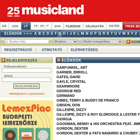
Felhasználónév
GARFUNKEL, ART
GARNER, ERROLL
Jelszó
GATES, DAVID
GAYLE, CRYSTAL
GEARWHORE
GEORGIE RED
elfelejtettem a jelszavam
GERMANO
GIBBS, TERRY & BUDDY DE FRANCO
GIBSON, DON
GILLESPIE, DIZZY
GILLESPIE, DIZZY & ROY ELDRODGE & LESTER 
GIORGIA
GOODMAN, BENNY & HIS ORCHESTRA FEAT. JIM
GORDON, DEXTER
GORDON, DEXTER & FATS NAVARRO & CHUBBY