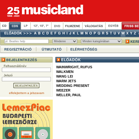
Felhasználónév
WAINWRIGHT, RUFUS
WALKMEN
Jelszó
WANG LEI
WARM JETS
WEDDING PRESENT
WEEZER
elfelejtettem a jelszavam
WELLER, PAUL