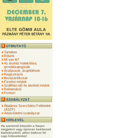
Tartalom
Rólunk
Mi van itt?
Az áruház kialakítása,
termékkategóriák
Árutípusok, árujelölések
Regisztráció
Bevásárlókosár
Fizetési módok
Szállítási idő és átvételi módok
Reklamáció
Fontos!
Általános Szerződési Feltételek
(ÁSZF)
Adatvédelmi szabályzat
Ha szeretnél értesülni a frissen
megjelent vagy újonnan beérkezett
kiadványokról, akkor iratkozz fel
napi hírlevelünkre!