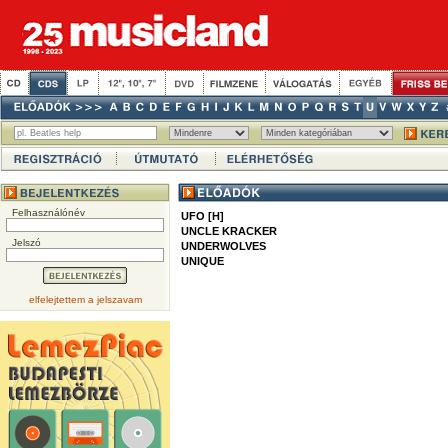
Felhasználónév
UFO [H]
UNCLE KRACKER
Jelszó
UNDERWOLVES
UNIQUE
elfelejtettem a jelszavam