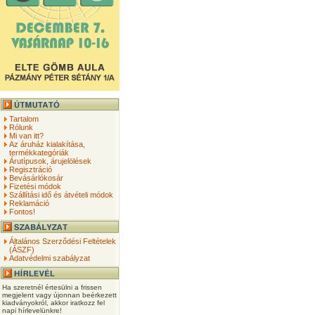
Tartalom
Rólunk
Mi van itt?
Az áruház kialakítása,
termékkategóriák
Árutípusok, árujelölések
Regisztráció
Bevásárlókosár
Fizetési módok
Szállítási idő és átvételi módok
Reklamáció
Fontos!
Általános Szerződési Feltételek
(ÁSZF)
Adatvédelmi szabályzat
Ha szeretnél értesülni a frissen
megjelent vagy újonnan beérkezett
kiadványokról, akkor iratkozz fel
napi hírlevelünkre!