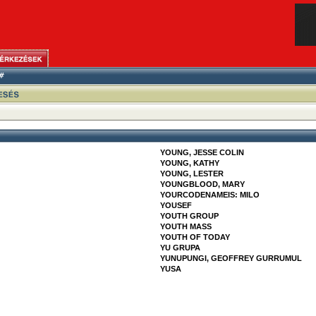
YOUNG, JESSE COLIN
YOUNG, KATHY
YOUNG, LESTER
YOUNGBLOOD, MARY
YOURCODENAMEIS: MILO
YOUSEF
YOUTH GROUP
YOUTH MASS
YOUTH OF TODAY
YU GRUPA
YUNUPUNGI, GEOFFREY GURRUMUL
YUSA