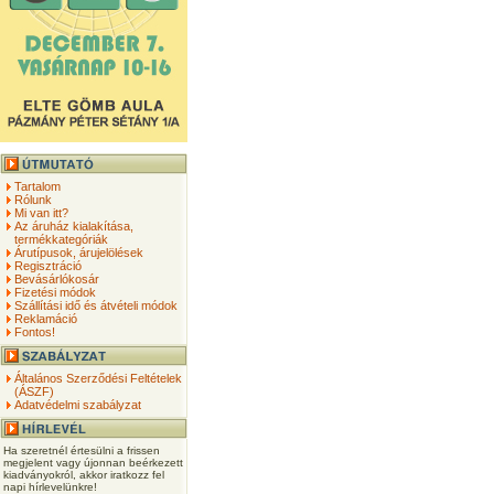
Tartalom
Rólunk
Mi van itt?
Az áruház kialakítása,
termékkategóriák
Árutípusok, árujelölések
Regisztráció
Bevásárlókosár
Fizetési módok
Szállítási idő és átvételi módok
Reklamáció
Fontos!
Általános Szerződési Feltételek
(ÁSZF)
Adatvédelmi szabályzat
Ha szeretnél értesülni a frissen
megjelent vagy újonnan beérkezett
kiadványokról, akkor iratkozz fel
napi hírlevelünkre!