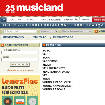
Felhasználónév
YA YA
YAK
Jelszó
YANNI
YARDBIRDS
YELLO
YELLOWJACKETS
elfelejtettem a jelszavam
YENGIBARIAN, DAVID
YES
YOSH
YOUNG & FABOLOUS!
YOUNG KNIVES/SMILER
YOUNG RASCALS