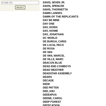
DAVIS, SEVEN JR.
DAVIS, SPENCER
DAVIS, THORNETTA
DAWN LANDES
DAWN OF THE REPLICANTS
DAY BE MINE
DAY ONE
DAY, DORIS
DAY, HOWIE
DAY, JONATHAN
DC WORLD
DE BURGH, CHRIS
DE LUCIA, PACO
DE ROSA
DE VAN
DE VAN, MARCEL
DE VILLE, MARC
DEACON BLUE
DEAD END COWBOYS
DEAD WEATHER
DEADSTAR ASSEMBLY
DEARS
DECADE
DEDE
DEE PATTEN
DEE, KIKI
DEEEXPUS
DEENE, CAROL
DEEP FOREST
DEFECATION