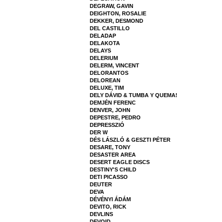
DEGRAW, GAVIN
DEIGHTON, ROSALIE
DEKKER, DESMOND
DEL CASTILLO
DELADAP
DELAKOTA
DELAYS
DELERIUM
DELERM, VINCENT
DELORANTOS
DELOREAN
DELUXE, TIM
DELY DÁVID & TUMBA Y QUEMA!
DEMJÉN FERENC
DENVER, JOHN
DEPESTRE, PEDRO
DEPRESSZIÓ
DER W
DÉS LÁSZLÓ & GESZTI PÉTER
DESARE, TONY
DESASTER AREA
DESERT EAGLE DISCS
DESTINY'S CHILD
DETI PICASSO
DEUTER
DEVA
DÉVÉNYI ÁDÁM
DEVITO, RICK
DEVLINS
DEVOID