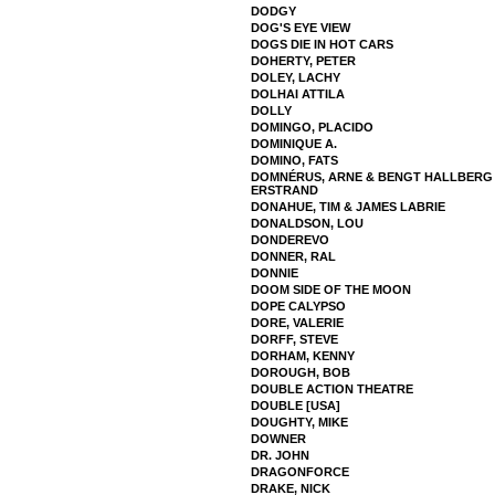
DODGY
DOG'S EYE VIEW
DOGS DIE IN HOT CARS
DOHERTY, PETER
DOLEY, LACHY
DOLHAI ATTILA
DOLLY
DOMINGO, PLACIDO
DOMINIQUE A.
DOMINO, FATS
DOMNÉRUS, ARNE & BENGT HALLBERG 
ERSTRAND
DONAHUE, TIM & JAMES LABRIE
DONALDSON, LOU
DONDEREVO
DONNER, RAL
DONNIE
DOOM SIDE OF THE MOON
DOPE CALYPSO
DORE, VALERIE
DORFF, STEVE
DORHAM, KENNY
DOROUGH, BOB
DOUBLE ACTION THEATRE
DOUBLE [USA]
DOUGHTY, MIKE
DOWNER
DR. JOHN
DRAGONFORCE
DRAKE, NICK