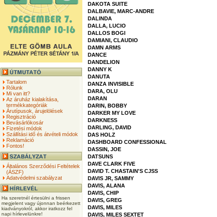
DAKOTA SUITE
DALBAVIE, MARC-ANDRE
DALINDA
DALLA, LUCIO
DALLOS BOGI
DAMIANI, CLAUDIO
DAMN ARMS
DANCE
DANDELION
DANNY K
DANUTA
Tartalom
DANZA INVISIBLE
Rólunk
DARA, OLU
Mi van itt?
DARAN
Az áruház kialakítása,
termékkategóriák
DARIN, BOBBY
Árutípusok, árujelölések
DARKER MY LOVE
Regisztráció
DARKNESS
Bevásárlókosár
DARLING, DAVID
Fizetési módok
Szállítási idő és átvételi módok
DAS HOLZ
Reklamáció
DASHBOARD CONFESSIONAL
Fontos!
DASSIN, JOE
DATSUNS
DAVE CLARK FIVE
Általános Szerződési Feltételek
DAVID T. CHASTAIN'S CJSS
(ÁSZF)
Adatvédelmi szabályzat
DAVIS JR, SAMMY
DAVIS, ALANA
DAVIS, CHIP
Ha szeretnél értesülni a frissen
DAVIS, GREG
megjelent vagy újonnan beérkezett
DAVIS, MILES
kiadványokról, akkor iratkozz fel
napi hírlevelünkre!
DAVIS, MILES SEXTET