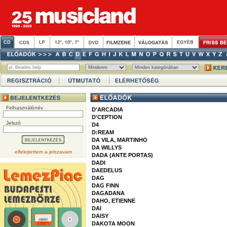
Felhasználónév
D'ARCADIA
D'CEPTION
Jelszó
D4
D:REAM
DA VILA, MARTINHO
DA WILLYS
elfelejtettem a jelszavam
DADA (ANTE PORTAS)
DADI
DAEDELUS
DAG
DAG FINN
DAGADANA
DAHO, ETIENNE
DAI
DAISY
DAKOTA MOON