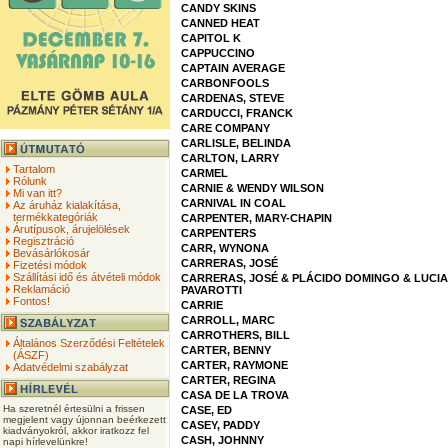
CANDY SKINS
CANNED HEAT
CAPITOL K
CAPPUCCINO
CAPTAIN AVERAGE
CARBONFOOLS
CARDENAS, STEVE
CARDUCCI, FRANCK
CARE COMPANY
CARLISLE, BELINDA
CARLTON, LARRY
Tartalom
CARMEL
Rólunk
CARNIE & WENDY WILSON
Mi van itt?
CARNIVAL IN COAL
Az áruház kialakítása,
termékkategóriák
CARPENTER, MARY-CHAPIN
Árutípusok, árujelölések
CARPENTERS
Regisztráció
CARR, WYNONA
Bevásárlókosár
CARRERAS, JOSÉ
Fizetési módok
Szállítási idő és átvételi módok
CARRERAS, JOSÉ & PLÁCIDO DOMINGO & LUCI
Reklamáció
PAVAROTTI
Fontos!
CARRIE
CARROLL, MARC
CARROTHERS, BILL
Általános Szerződési Feltételek
CARTER, BENNY
(ÁSZF)
CARTER, RAYMONE
Adatvédelmi szabályzat
CARTER, REGINA
CASA DE LA TROVA
Ha szeretnél értesülni a frissen
CASE, ED
megjelent vagy újonnan beérkezett
CASEY, PADDY
kiadványokról, akkor iratkozz fel
CASH, JOHNNY
napi hírlevelünkre!