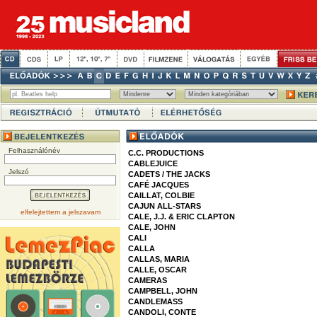
Felhasználónév
C.C. PRODUCTIONS
CABLEJUICE
Jelszó
CADETS / THE JACKS
CAFÉ JACQUES
CAILLAT, COLBIE
CAJUN ALL-STARS
elfelejtettem a jelszavam
CALE, J.J. & ERIC CLAPTON
CALE, JOHN
CALI
CALLA
CALLAS, MARIA
CALLE, OSCAR
CAMERAS
CAMPBELL, JOHN
CANDLEMASS
CANDOLI, CONTE