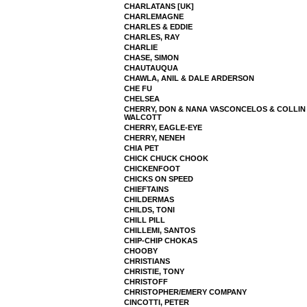
CHARLATANS [UK]
CHARLEMAGNE
CHARLES & EDDIE
CHARLES, RAY
CHARLIE
CHASE, SIMON
CHAUTAUQUA
CHAWLA, ANIL & DALE ARDERSON
CHE FU
CHELSEA
CHERRY, DON & NANA VASCONCELOS & COLLIN
WALCOTT
CHERRY, EAGLE-EYE
CHERRY, NENEH
CHIA PET
CHICK CHUCK CHOOK
CHICKENFOOT
CHICKS ON SPEED
CHIEFTAINS
CHILDERMAS
CHILDS, TONI
CHILL PILL
CHILLEMI, SANTOS
CHIP-CHIP CHOKAS
CHOOBY
CHRISTIANS
CHRISTIE, TONY
CHRISTOFF
CHRISTOPHER/EMERY COMPANY
CINCOTTI, PETER