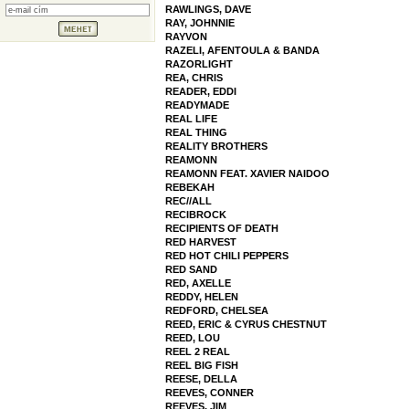
RAWLINGS, DAVE
RAY, JOHNNIE
RAYVON
RAZELI, AFENTOULA & BANDA
RAZORLIGHT
REA, CHRIS
READER, EDDI
READYMADE
REAL LIFE
REAL THING
REALITY BROTHERS
REAMONN
REAMONN FEAT. XAVIER NAIDOO
REBEKAH
REC//ALL
RECIBROCK
RECIPIENTS OF DEATH
RED HARVEST
RED HOT CHILI PEPPERS
RED SAND
RED, AXELLE
REDDY, HELEN
REDFORD, CHELSEA
REED, ERIC & CYRUS CHESTNUT
REED, LOU
REEL 2 REAL
REEL BIG FISH
REESE, DELLA
REEVES, CONNER
REEVES, JIM