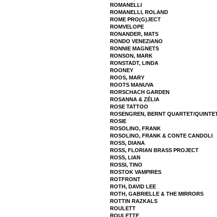
ROMANELLI
ROMANELLI, ROLAND
ROME PRO(G)JECT
ROMVELOPE
RONANDER, MATS
RONDO VENEZIANO
RONNIE MAGNETS
RONSON, MARK
RONSTADT, LINDA
ROONEY
ROOS, MARY
ROOTS MANUVA
RORSCHACH GARDEN
ROSANNA & ZÉLIA
ROSE TATTOO
ROSENGREN, BERNT QUARTET/QUINTE
ROSIE
ROSOLINO, FRANK
ROSOLINO, FRANK & CONTE CANDOLI
ROSS, DIANA
ROSS, FLORIAN BRASS PROJECT
ROSS, LIAN
ROSSI, TINO
ROSTOK VAMPIRES
ROTFRONT
ROTH, DAVID LEE
ROTH, GABRIELLE & THE MIRRORS
ROTTIN RAZKALS
ROULETT
ROULETTE