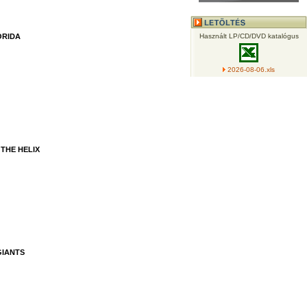
ORIDA
Használt LP/CD/DVD katalógus
2026-08-06.xls
 THE HELIX
GIANTS