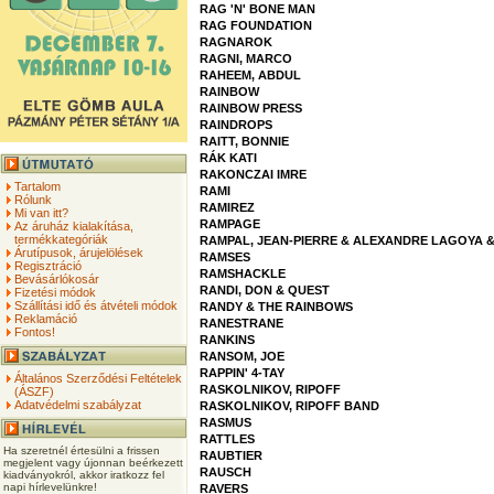
RAG 'N' BONE MAN
RAG FOUNDATION
RAGNAROK
RAGNI, MARCO
RAHEEM, ABDUL
RAINBOW
RAINBOW PRESS
RAINDROPS
RAITT, BONNIE
RÁK KATI
RAKONCZAI IMRE
Tartalom
RAMI
Rólunk
RAMIREZ
Mi van itt?
RAMPAGE
Az áruház kialakítása,
termékkategóriák
RAMPAL, JEAN-PIERRE & ALEXANDRE LAGOYA 
Árutípusok, árujelölések
RAMSES
Regisztráció
RAMSHACKLE
Bevásárlókosár
RANDI, DON & QUEST
Fizetési módok
Szállítási idő és átvételi módok
RANDY & THE RAINBOWS
Reklamáció
RANESTRANE
Fontos!
RANKINS
RANSOM, JOE
RAPPIN' 4-TAY
Általános Szerződési Feltételek
RASKOLNIKOV, RIPOFF
(ÁSZF)
Adatvédelmi szabályzat
RASKOLNIKOV, RIPOFF BAND
RASMUS
RATTLES
Ha szeretnél értesülni a frissen
RAUBTIER
megjelent vagy újonnan beérkezett
RAUSCH
kiadványokról, akkor iratkozz fel
napi hírlevelünkre!
RAVERS