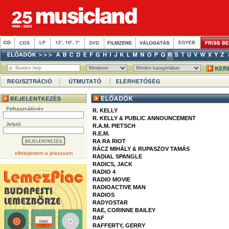
Felhasználónév
R. KELLY
R. KELLY & PUBLIC ANNOUNCEMENT
Jelszó
R.A.M. PIETSCH
R.E.M.
RA RA RIOT
RÁCZ MIHÁLY & RUPASZOV TAMÁS
elfelejtettem a jelszavam
RADIAL SPANGLE
RADICS, JACK
RADIO 4
RADIO MOVIE
RADIOACTIVE MAN
RADIOS
RADYOSTAR
RAE, CORINNE BAILEY
RAF
RAFFERTY, GERRY