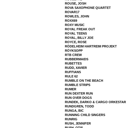
ROUSE, JOSH
ROVA SAXOPHONE QUARTET
ROVAR17
ROWLES, JOHN
ROXX69
ROXY MUSIC
ROYAL FREAK OUT
ROYAL TEENS
ROYAL, BILLY JOE
ROYCE, ROSE
RÖDELHEIM HARTREIM PROJEKT
RÖYKSOPP
RTB CREW
RUBBERMAIDS
RUBETTES
RUDD, XAVIER
RUFFIANS
RULE 62
RUMBLE ON THE BEACH
RUMBLE STRIPS
RUMER
RUN DEXTER RUN
RUN OVER DOGS
RUNDEK, DARKO & CARGO ORKESTAR
RUNDGREN, TODD
RUNGA, BIC
RUNNING CHILD SINGERS
RUNRIG
RUSH, JENNIFER
RUSH, OTIS