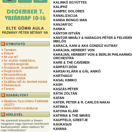
KALINKÓ EGYÜTTES
KALIPHZ
KAMPEC DOLORES
KANALIZACIJA
KANDA BONGO MAN
KANJAR'OC
KANKA
KÁNTOR ISTVÁN
KÁNTOR MIHÁLY & HARAGOS PÉTER & FELVIDÉK
MIKLÓS
KARACA, KANI & AKA GÜNDÜZ KUTBAY
Tartalom
KARAJAN, HERBERT VON
Rólunk
KARAJAN, HERBERT VON & BERLIN PHILHARMO
Mi van itt?
ORCHESTRA
Az áruház kialakítása,
KARE & THE CAVEMEN
termékkategóriák
KÁRPÁTI DÓDI
Árutípusok, árujelölések
Regisztráció
KARSAI KLÁRA & GÁL ANIKÓ
Bevásárlókosár
KARTHAGO
Fizetési módok
KASAI, KIMIKO
Szállítási idő és átvételi módok
KASH
Reklamáció
Fontos!
KASZÁS PÉTER
KÁTAI ZOLTÁN
KATAN
Általános Szerződési Feltételek
KATER, PETER & R. CARLOS NAKAI
(ÁSZF)
KATINKA
Adatvédelmi szabályzat
KATONA KLÁRI
KATRINA & THE WAVES
KAUFFELD, GREETJE
Ha szeretnél értesülni a frissen
megjelent vagy újonnan beérkezett
KAUKASUS
kiadványokról, akkor iratkozz fel
KAVANA
napi hírlevelünkre!