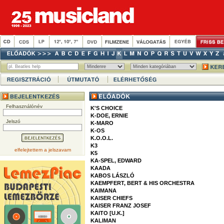
Felhasználónév
K'S CHOICE
K-DOE, ERNIE
Jelszó
K-MARO
K-OS
K.O.O.L.
K3
elfelejtettem a jelszavam
K5
KA-SPEL, EDWARD
KAADA
KABOS LÁSZLÓ
KAEMPFERT, BERT & HIS ORCHESTRA
KAIMANA
KAISER CHIEFS
KAISER FRANZ JOSEF
KAITO [U.K.]
KALIMAN