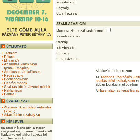
Irányítószám
Helység
Utca, házszám
SZÁMLÁZÁSI CÍM
Megegyezik a szállítási címmel
Számlázási név
Ország
Irányítószám
Tartalom
Helység
Rólunk
Utca, házszám
Mi van itt?
Az áruház kialakítása,
termékkategóriák
A hírlevélre feliratkozom
Árutípusok, árujelölések
Regisztráció
Az
Általános Szerződési Felt
Bevásárlókosár
adatkezelési szabályzatot
me
Fizetési módok
abban foglaltakat elfogadom.
Szállítási idő és átvételi módok
Reklamáció
A
Használati- és vásárlási út
Fontos!
Általános Szerződési Feltételek
(ÁSZF)
Adatvédelmi szabályzat
Ha szeretnél értesülni a frissen
megjelent vagy újonnan beérkezett
kiadványokról, akkor iratkozz fel
napi hírlevelünkre!