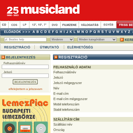
Felhasználónév
FELHASZNÁLÓ ADATAI
Jelszó
Felhasználónév
Jelszó
Jelszó mégegyszer
Név
elfelejtettem a jelszavam
E-mail cím
E-mail cím mégegyszer
Mobil telefonszám
Stabil telefonszám
SZÁLLÍTÁSI CÍM
Szállítási név
Ország