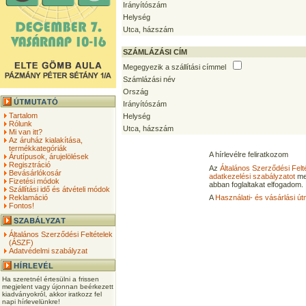
Irányítószám
Helység
Utca, házszám
SZÁMLÁZÁSI CÍM
Megegyezik a szállítási címmel
Számlázási név
Ország
Irányítószám
Tartalom
Helység
Rólunk
Utca, házszám
Mi van itt?
Az áruház kialakítása,
termékkategóriák
A hírlevélre feliratkozom
Árutípusok, árujelölések
Regisztráció
Az
Általános Szerződési Felt
Bevásárlókosár
adatkezelési szabályzatot
me
Fizetési módok
abban foglaltakat elfogadom.
Szállítási idő és átvételi módok
Reklamáció
A
Használati- és vásárlási út
Fontos!
Általános Szerződési Feltételek
(ÁSZF)
Adatvédelmi szabályzat
Ha szeretnél értesülni a frissen
megjelent vagy újonnan beérkezett
kiadványokról, akkor iratkozz fel
napi hírlevelünkre!