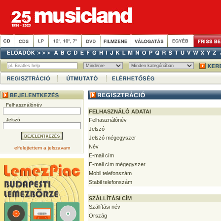
Felhasználónév
FELHASZNÁLÓ ADATAI
Jelszó
Felhasználónév
Jelszó
Jelszó mégegyszer
Név
elfelejtettem a jelszavam
E-mail cím
E-mail cím mégegyszer
Mobil telefonszám
Stabil telefonszám
SZÁLLÍTÁSI CÍM
Szállítási név
Ország