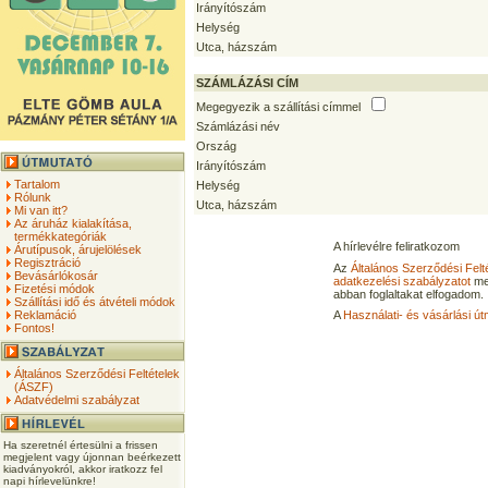
Irányítószám
Helység
Utca, házszám
SZÁMLÁZÁSI CÍM
Megegyezik a szállítási címmel
Számlázási név
Ország
Irányítószám
Tartalom
Helység
Rólunk
Utca, házszám
Mi van itt?
Az áruház kialakítása,
termékkategóriák
A hírlevélre feliratkozom
Árutípusok, árujelölések
Regisztráció
Az
Általános Szerződési Felt
Bevásárlókosár
adatkezelési szabályzatot
me
Fizetési módok
abban foglaltakat elfogadom.
Szállítási idő és átvételi módok
Reklamáció
A
Használati- és vásárlási út
Fontos!
Általános Szerződési Feltételek
(ÁSZF)
Adatvédelmi szabályzat
Ha szeretnél értesülni a frissen
megjelent vagy újonnan beérkezett
kiadványokról, akkor iratkozz fel
napi hírlevelünkre!