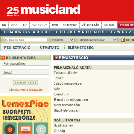
Felhasználónév
FELHASZNÁLÓ ADATAI
Jelszó
Felhasználónév
Jelszó
Jelszó mégegyszer
Név
elfelejtettem a jelszavam
E-mail cím
E-mail cím mégegyszer
Mobil telefonszám
Stabil telefonszám
SZÁLLÍTÁSI CÍM
Szállítási név
Ország