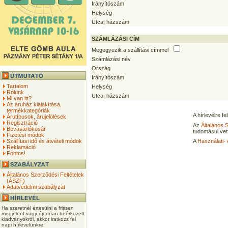
Irányítószám
Helység
Utca, házszám
SZÁMLÁZÁSI CÍM
Megegyezik a szállítási címmel
Számlázási név
Ország
Irányítószám
Tartalom
Helység
Rólunk
Utca, házszám
Mi van itt?
Az áruház kialakítása,
termékkategóriák
A hírlevélre f
Árutípusok, árujelölések
Regisztráció
Az
Általános 
Bevásárlókosár
tudomásul vet
Fizetési módok
Szállítási idő és átvételi módok
A
Használati- 
Reklamáció
Fontos!
Általános Szerződési Feltételek
(ÁSZF)
Adatvédelmi szabályzat
Ha szeretnél értesülni a frissen
megjelent vagy újonnan beérkezett
kiadványokról, akkor iratkozz fel
napi hírlevelünkre!