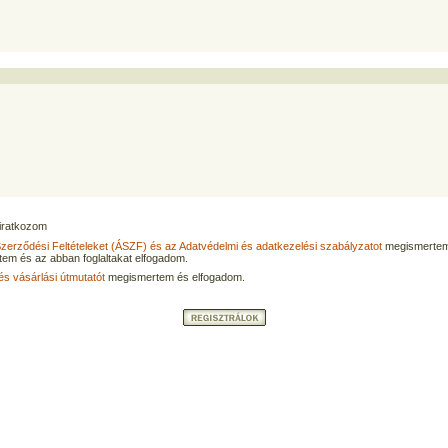
eliratkozom
Szerződési Feltételeket (ÁSZF) és az Adatvédelmi és adatkezelési szabályzatot
megismertem
tem és az abban foglaltakat elfogadom.
és vásárlási útmutatót
megismertem és elfogadom.