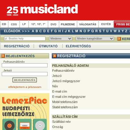
Felhasználónév
FELHASZNÁLÓ ADATAI
Jelszó
Felhasználónév
Jelszó
Jelszó mégegyszer
Név
elfelejtettem a jelszavam
E-mail cím
E-mail cím mégegyszer
Mobil telefonszám
Stabil telefonszám
SZÁLLÍTÁSI CÍM
Szállítási név
Ország