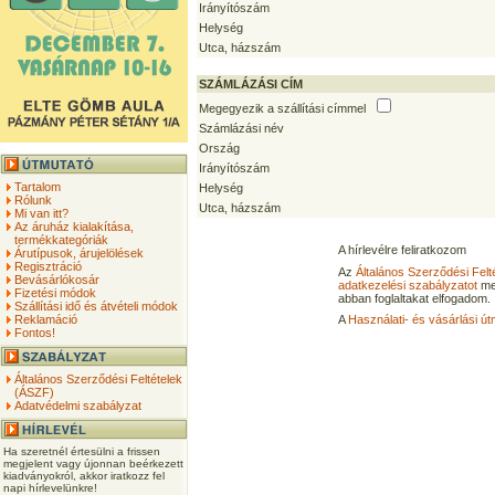
Irányítószám
Helység
Utca, házszám
SZÁMLÁZÁSI CÍM
Megegyezik a szállítási címmel
Számlázási név
Ország
Irányítószám
Tartalom
Helység
Rólunk
Utca, házszám
Mi van itt?
Az áruház kialakítása,
termékkategóriák
A hírlevélre feliratkozom
Árutípusok, árujelölések
Regisztráció
Az
Általános Szerződési Felt
Bevásárlókosár
adatkezelési szabályzatot
me
Fizetési módok
abban foglaltakat elfogadom.
Szállítási idő és átvételi módok
Reklamáció
A
Használati- és vásárlási út
Fontos!
Általános Szerződési Feltételek
(ÁSZF)
Adatvédelmi szabályzat
Ha szeretnél értesülni a frissen
megjelent vagy újonnan beérkezett
kiadványokról, akkor iratkozz fel
napi hírlevelünkre!