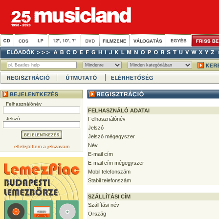
Felhasználónév
FELHASZNÁLÓ ADATAI
Jelszó
Felhasználónév
Jelszó
Jelszó mégegyszer
Név
elfelejtettem a jelszavam
E-mail cím
E-mail cím mégegyszer
Mobil telefonszám
Stabil telefonszám
SZÁLLÍTÁSI CÍM
Szállítási név
Ország