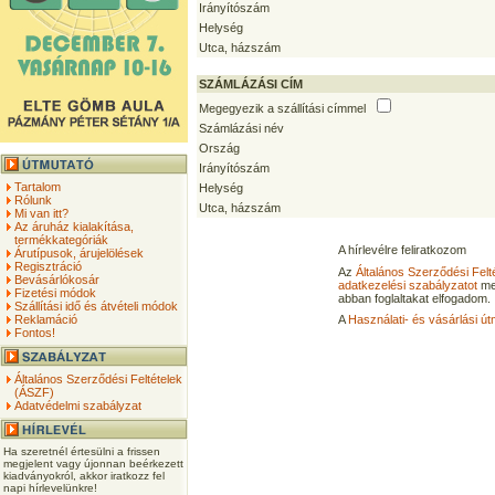
Irányítószám
Helység
Utca, házszám
SZÁMLÁZÁSI CÍM
Megegyezik a szállítási címmel
Számlázási név
Ország
Irányítószám
Tartalom
Helység
Rólunk
Utca, házszám
Mi van itt?
Az áruház kialakítása,
termékkategóriák
A hírlevélre feliratkozom
Árutípusok, árujelölések
Regisztráció
Az
Általános Szerződési Felt
Bevásárlókosár
adatkezelési szabályzatot
me
Fizetési módok
abban foglaltakat elfogadom.
Szállítási idő és átvételi módok
Reklamáció
A
Használati- és vásárlási út
Fontos!
Általános Szerződési Feltételek
(ÁSZF)
Adatvédelmi szabályzat
Ha szeretnél értesülni a frissen
megjelent vagy újonnan beérkezett
kiadványokról, akkor iratkozz fel
napi hírlevelünkre!