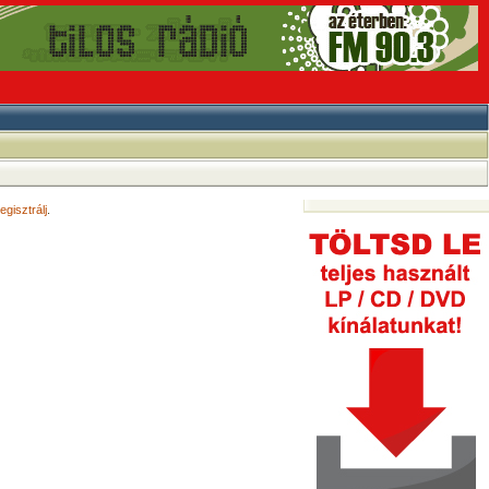
egisztrálj
.