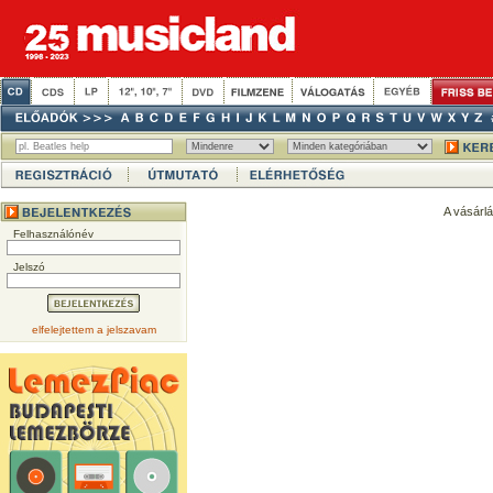
A vásárl
Felhasználónév
Jelszó
elfelejtettem a jelszavam