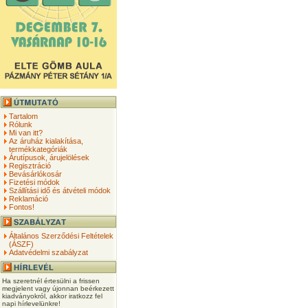
Tartalom
Rólunk
Mi van itt?
Az áruház kialakítása,
termékkategóriák
Árutípusok, árujelölések
Regisztráció
Bevásárlókosár
Fizetési módok
Szállítási idő és átvételi módok
Reklamáció
Fontos!
Általános Szerződési Feltételek
(ÁSZF)
Adatvédelmi szabályzat
Ha szeretnél értesülni a frissen
megjelent vagy újonnan beérkezett
kiadványokról, akkor iratkozz fel
napi hírlevelünkre!