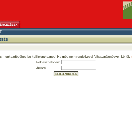
ás megkezdéséhez be kell jelentkezned. Ha még nem rendelkezel felhasználónévvel, kérjük
r
Felhasználónév:
Jelszó