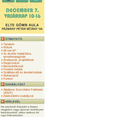
Tartalom
Rólunk
Mi van itt?
Az áruház kialakítása,
termékkategóriák
Árutípusok, árujelölések
Regisztráció
Bevásárlókosár
Fizetési módok
Szállítási idő és átvételi módok
Reklamáció
Fontos!
Általános Szerződési Feltételek
(ÁSZF)
Adatvédelmi szabályzat
Ha szeretnél értesülni a frissen
megjelent vagy újonnan beérkezett
kiadványokról, akkor iratkozz fel
napi hírlevelünkre!