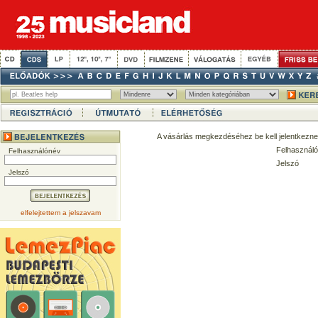
A vásárlás megkezdéséhez be kell jelentkezne
Felhasználó
Felhasználónév
Jelszó
Jelszó
elfelejtettem a jelszavam