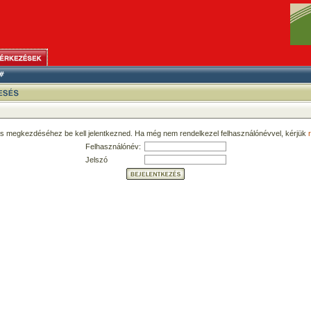
ás megkezdéséhez be kell jelentkezned. Ha még nem rendelkezel felhasználónévvel, kérjük
r
Felhasználónév:
Jelszó