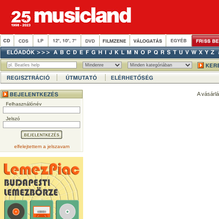
A vásárl
Felhasználónév
Jelszó
elfelejtettem a jelszavam