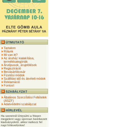
Tartalom
Rólunk
Mi van itt?
Az áruház kialakítása,
termékkategóriák
Árutípusok, árujelölések
Regisztráció
Bevásárlókosár
Fizetési módok
Szállítási idő és átvételi módok
Reklamáció
Fontos!
Általános Szerződési Feltételek
(ÁSZF)
Adatvédelmi szabályzat
Ha szeretnél értesülni a frissen
megjelent vagy újonnan beérkezett
kiadványokról, akkor iratkozz fel
napi hírlevelünkre!