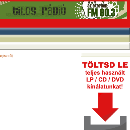
egisztrálj
.