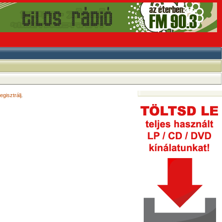
egisztrálj
.