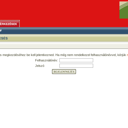
ás megkezdéséhez be kell jelentkezned. Ha még nem rendelkezel felhasználónévvel, kérjük
r
Felhasználónév:
Jelszó