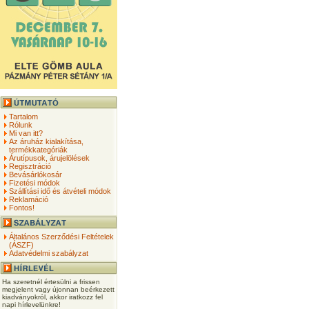
Tartalom
Rólunk
Mi van itt?
Az áruház kialakítása,
termékkategóriák
Árutípusok, árujelölések
Regisztráció
Bevásárlókosár
Fizetési módok
Szállítási idő és átvételi módok
Reklamáció
Fontos!
Általános Szerződési Feltételek
(ÁSZF)
Adatvédelmi szabályzat
Ha szeretnél értesülni a frissen
megjelent vagy újonnan beérkezett
kiadványokról, akkor iratkozz fel
napi hírlevelünkre!