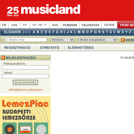
A vásárl
Felhasználónév
Jelszó
elfelejtettem a jelszavam