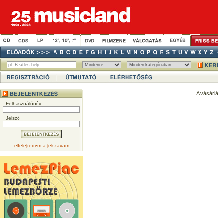
A vásárl
Felhasználónév
Jelszó
elfelejtettem a jelszavam