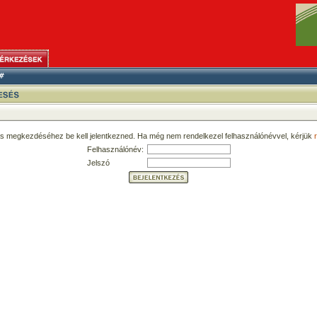
ás megkezdéséhez be kell jelentkezned. Ha még nem rendelkezel felhasználónévvel, kérjük
r
Felhasználónév:
Jelszó