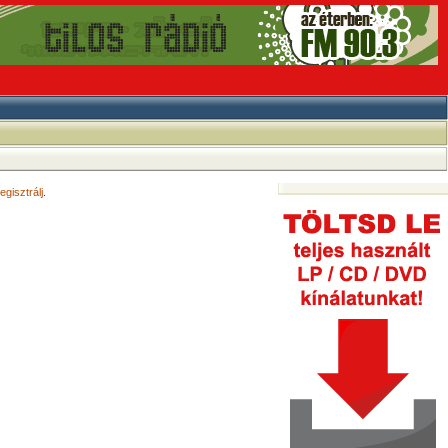
egisztrálj
.