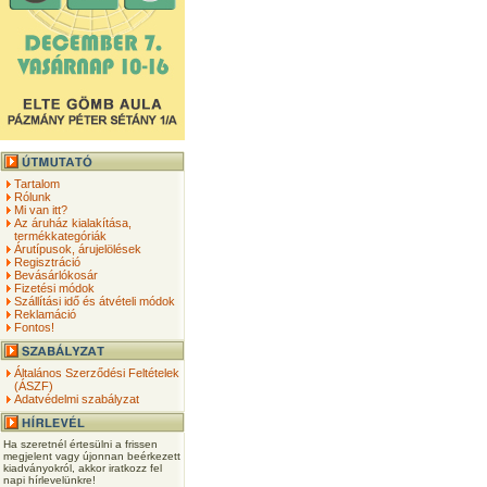
Tartalom
Rólunk
Mi van itt?
Az áruház kialakítása,
termékkategóriák
Árutípusok, árujelölések
Regisztráció
Bevásárlókosár
Fizetési módok
Szállítási idő és átvételi módok
Reklamáció
Fontos!
Általános Szerződési Feltételek
(ÁSZF)
Adatvédelmi szabályzat
Ha szeretnél értesülni a frissen
megjelent vagy újonnan beérkezett
kiadványokról, akkor iratkozz fel
napi hírlevelünkre!