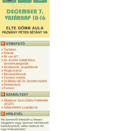
Tartalom
Rólunk
Mi van itt?
Az áruház kialakítása,
termékkategóriák
Árutípusok, árujelölések
Regisztráció
Bevásárlókosár
Fizetési módok
Szállítási idő és átvételi módok
Reklamáció
Fontos!
Általános Szerződési Feltételek
(ÁSZF)
Adatvédelmi szabályzat
Ha szeretnél értesülni a frissen
megjelent vagy újonnan beérkezett
kiadványokról, akkor iratkozz fel
napi hírlevelünkre!