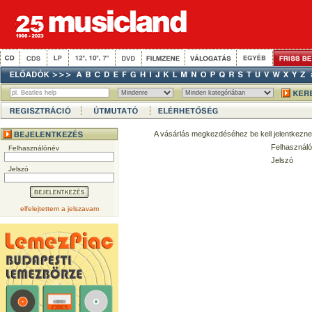
A vásárlás megkezdéséhez be kell jelentkezne
Felhasználó
Felhasználónév
Jelszó
Jelszó
elfelejtettem a jelszavam