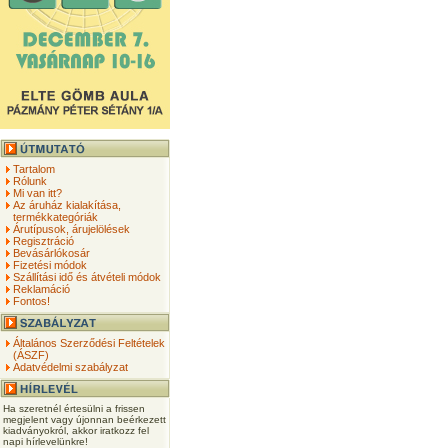
Tartalom
Rólunk
Mi van itt?
Az áruház kialakítása,
termékkategóriák
Árutípusok, árujelölések
Regisztráció
Bevásárlókosár
Fizetési módok
Szállítási idő és átvételi módok
Reklamáció
Fontos!
Általános Szerződési Feltételek
(ÁSZF)
Adatvédelmi szabályzat
Ha szeretnél értesülni a frissen
megjelent vagy újonnan beérkezett
kiadványokról, akkor iratkozz fel
napi hírlevelünkre!