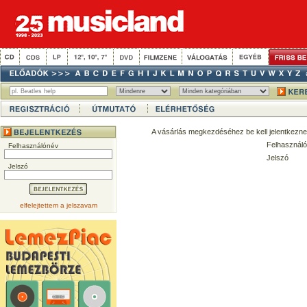
A vásárlás megkezdéséhez be kell jelentkezne
Felhasználó
Felhasználónév
Jelszó
Jelszó
elfelejtettem a jelszavam