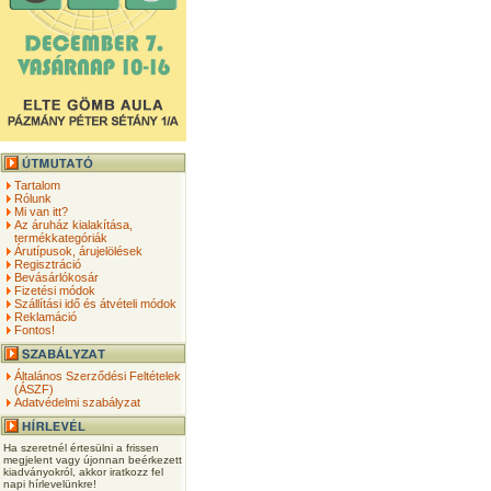
Tartalom
Rólunk
Mi van itt?
Az áruház kialakítása,
termékkategóriák
Árutípusok, árujelölések
Regisztráció
Bevásárlókosár
Fizetési módok
Szállítási idő és átvételi módok
Reklamáció
Fontos!
Általános Szerződési Feltételek
(ÁSZF)
Adatvédelmi szabályzat
Ha szeretnél értesülni a frissen
megjelent vagy újonnan beérkezett
kiadványokról, akkor iratkozz fel
napi hírlevelünkre!