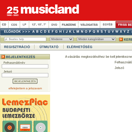
A vásárlás megkezdéséhez be kell jelentkezne
Felhasználó
Felhasználónév
Jelszó
Jelszó
elfelejtettem a jelszavam