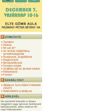
Tartalom
Rólunk
Mi van itt?
Az áruház kialakítása,
termékkategóriák
Árutípusok, árujelölések
Regisztráció
Bevásárlókosár
Fizetési módok
Szállítási idő és átvételi módok
Reklamáció
Fontos!
Általános Szerződési Feltételek
(ÁSZF)
Adatvédelmi szabályzat
Ha szeretnél értesülni a frissen
megjelent vagy újonnan beérkezett
kiadványokról, akkor iratkozz fel
napi hírlevelünkre!