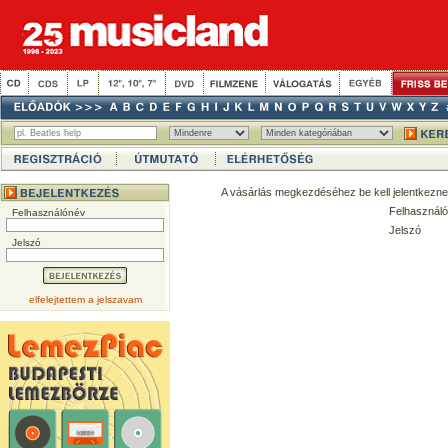
A vásárlás megkezdéséhez be kell jelentkezne
Felhasználó
Felhasználónév
Jelszó
Jelszó
elfelejtettem a jelszavam