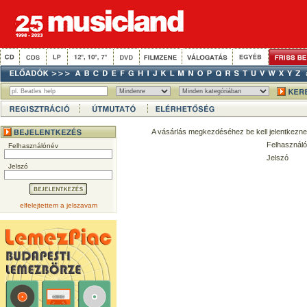
A vásárlás megkezdéséhez be kell jelentkezne
Felhasználó
Felhasználónév
Jelszó
Jelszó
elfelejtettem a jelszavam