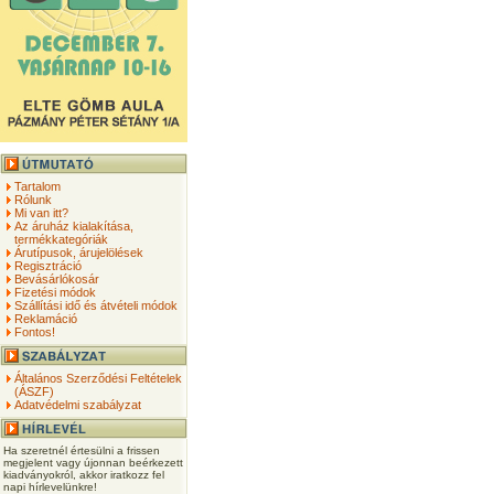
Tartalom
Rólunk
Mi van itt?
Az áruház kialakítása,
termékkategóriák
Árutípusok, árujelölések
Regisztráció
Bevásárlókosár
Fizetési módok
Szállítási idő és átvételi módok
Reklamáció
Fontos!
Általános Szerződési Feltételek
(ÁSZF)
Adatvédelmi szabályzat
Ha szeretnél értesülni a frissen
megjelent vagy újonnan beérkezett
kiadványokról, akkor iratkozz fel
napi hírlevelünkre!