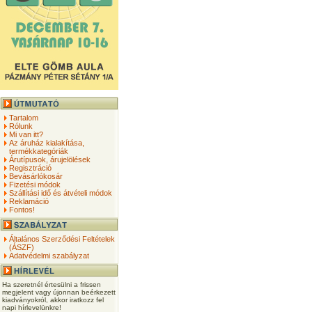
Tartalom
Rólunk
Mi van itt?
Az áruház kialakítása,
termékkategóriák
Árutípusok, árujelölések
Regisztráció
Bevásárlókosár
Fizetési módok
Szállítási idő és átvételi módok
Reklamáció
Fontos!
Általános Szerződési Feltételek
(ÁSZF)
Adatvédelmi szabályzat
Ha szeretnél értesülni a frissen
megjelent vagy újonnan beérkezett
kiadványokról, akkor iratkozz fel
napi hírlevelünkre!