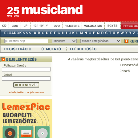
A vásárlás megkezdéséhez be kell jelentkezne
Felhasználó
Felhasználónév
Jelszó
Jelszó
elfelejtettem a jelszavam