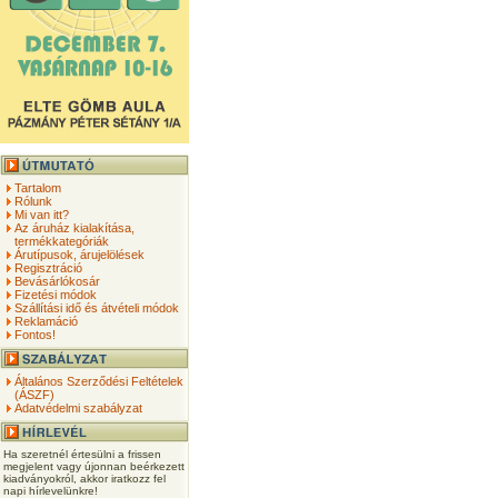
Tartalom
Rólunk
Mi van itt?
Az áruház kialakítása,
termékkategóriák
Árutípusok, árujelölések
Regisztráció
Bevásárlókosár
Fizetési módok
Szállítási idő és átvételi módok
Reklamáció
Fontos!
Általános Szerződési Feltételek
(ÁSZF)
Adatvédelmi szabályzat
Ha szeretnél értesülni a frissen
megjelent vagy újonnan beérkezett
kiadványokról, akkor iratkozz fel
napi hírlevelünkre!