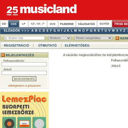
A vásárlás megkezdéséhez be kell jelentkezne
Felhasználó
Felhasználónév
Jelszó
Jelszó
elfelejtettem a jelszavam