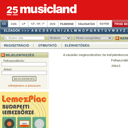
A vásárlás megkezdéséhez be kell jelentkezne
Felhasználó
Felhasználónév
Jelszó
Jelszó
elfelejtettem a jelszavam