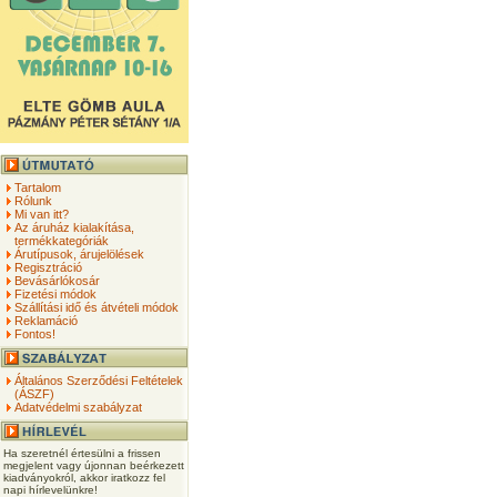
Tartalom
Rólunk
Mi van itt?
Az áruház kialakítása,
termékkategóriák
Árutípusok, árujelölések
Regisztráció
Bevásárlókosár
Fizetési módok
Szállítási idő és átvételi módok
Reklamáció
Fontos!
Általános Szerződési Feltételek
(ÁSZF)
Adatvédelmi szabályzat
Ha szeretnél értesülni a frissen
megjelent vagy újonnan beérkezett
kiadványokról, akkor iratkozz fel
napi hírlevelünkre!