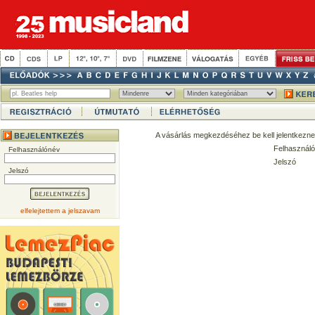
A vásárlás megkezdéséhez be kell jelentkezne
Felhasználó
Felhasználónév
Jelszó
Jelszó
elfelejtettem a jelszavam