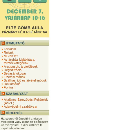
Tartalom
Rólunk
Mi van itt?
Az áruház kialakítása,
termékkategóriák
Árutípusok, árujelölések
Regisztráció
Bevásárlókosár
Fizetési módok
Szállítási idő és átvételi módok
Reklamáció
Fontos!
Általános Szerződési Feltételek
(ÁSZF)
Adatvédelmi szabályzat
Ha szeretnél értesülni a frissen
megjelent vagy újonnan beérkezett
kiadványokról, akkor iratkozz fel
napi hírlevelünkre!