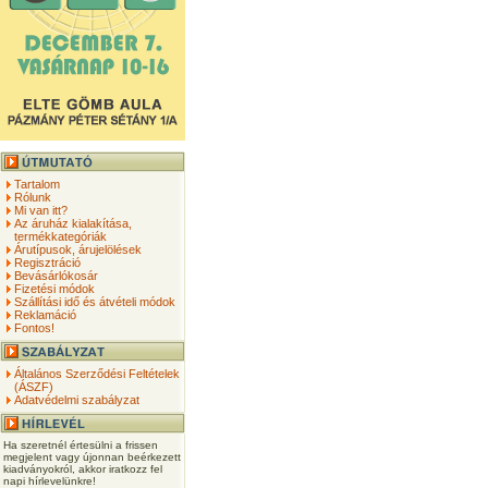
Tartalom
Rólunk
Mi van itt?
Az áruház kialakítása,
termékkategóriák
Árutípusok, árujelölések
Regisztráció
Bevásárlókosár
Fizetési módok
Szállítási idő és átvételi módok
Reklamáció
Fontos!
Általános Szerződési Feltételek
(ÁSZF)
Adatvédelmi szabályzat
Ha szeretnél értesülni a frissen
megjelent vagy újonnan beérkezett
kiadványokról, akkor iratkozz fel
napi hírlevelünkre!