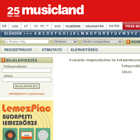
A vásárlás megkezdéséhez be kell jelentkezne
Felhasználó
Felhasználónév
Jelszó
Jelszó
elfelejtettem a jelszavam