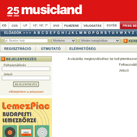
A vásárlás megkezdéséhez be kell jelentkezne
Felhasználó
Felhasználónév
Jelszó
Jelszó
elfelejtettem a jelszavam