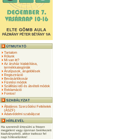
Tartalom
Rólunk
Mi van itt?
Az áruház kialakítása,
termékkategóriák
Árutípusok, árujelölések
Regisztráció
Bevásárlókosár
Fizetési módok
Szállítási idő és átvételi módok
Reklamáció
Fontos!
Általános Szerződési Feltételek
(ÁSZF)
Adatvédelmi szabályzat
Ha szeretnél értesülni a frissen
megjelent vagy újonnan beérkezett
kiadványokról, akkor iratkozz fel
napi hírlevelünkre!