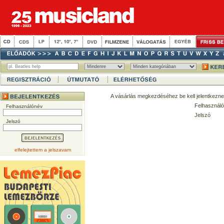
A vásárlás megkezdéséhez be kell jelentkezne
Felhasználó
Felhasználónév
Jelszó
Jelszó
elfelejtettem a jelszavam