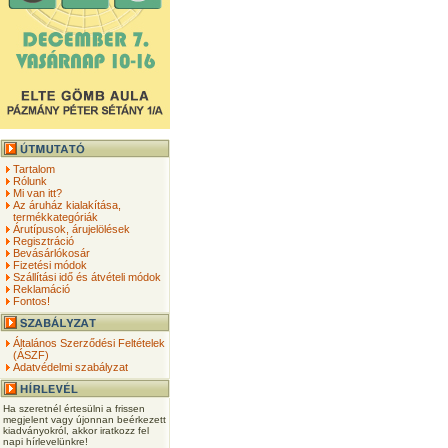
Tartalom
Rólunk
Mi van itt?
Az áruház kialakítása,
termékkategóriák
Árutípusok, árujelölések
Regisztráció
Bevásárlókosár
Fizetési módok
Szállítási idő és átvételi módok
Reklamáció
Fontos!
Általános Szerződési Feltételek
(ÁSZF)
Adatvédelmi szabályzat
Ha szeretnél értesülni a frissen
megjelent vagy újonnan beérkezett
kiadványokról, akkor iratkozz fel
napi hírlevelünkre!