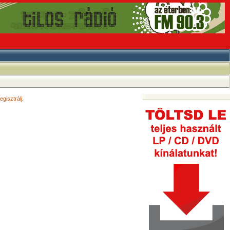
egisztrálj
.