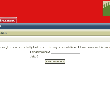
ás megkezdéséhez be kell jelentkezned. Ha még nem rendelkezel felhasználónévvel, kérjük
r
Felhasználónév:
Jelszó