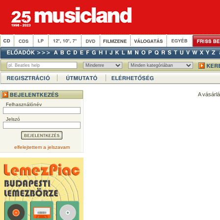
A vásárl
Felhasználónév
Jelszó
elfelejtettem a jelszavam