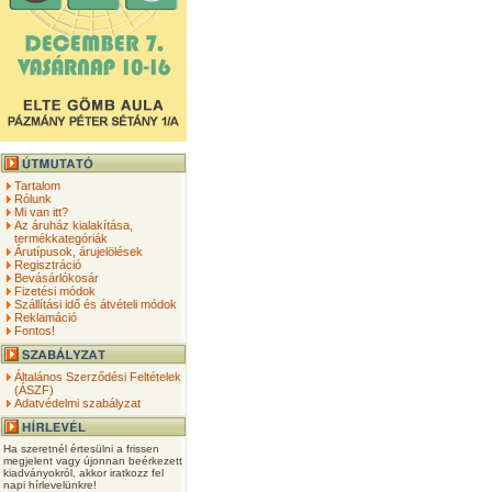
Tartalom
Rólunk
Mi van itt?
Az áruház kialakítása,
termékkategóriák
Árutípusok, árujelölések
Regisztráció
Bevásárlókosár
Fizetési módok
Szállítási idő és átvételi módok
Reklamáció
Fontos!
Általános Szerződési Feltételek
(ÁSZF)
Adatvédelmi szabályzat
Ha szeretnél értesülni a frissen
megjelent vagy újonnan beérkezett
kiadványokról, akkor iratkozz fel
napi hírlevelünkre!