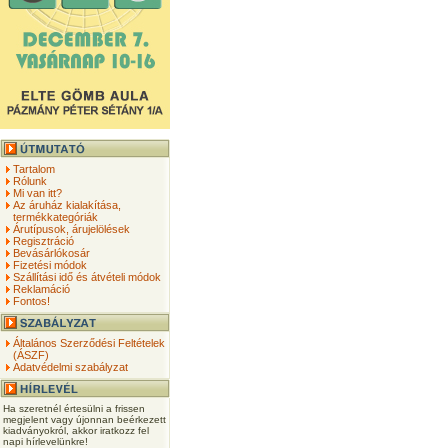
Tartalom
Rólunk
Mi van itt?
Az áruház kialakítása,
termékkategóriák
Árutípusok, árujelölések
Regisztráció
Bevásárlókosár
Fizetési módok
Szállítási idő és átvételi módok
Reklamáció
Fontos!
Általános Szerződési Feltételek
(ÁSZF)
Adatvédelmi szabályzat
Ha szeretnél értesülni a frissen
megjelent vagy újonnan beérkezett
kiadványokról, akkor iratkozz fel
napi hírlevelünkre!