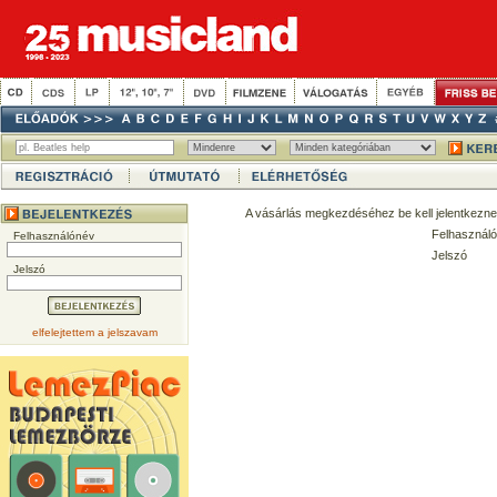
A vásárlás megkezdéséhez be kell jelentkezne
Felhasználó
Felhasználónév
Jelszó
Jelszó
elfelejtettem a jelszavam