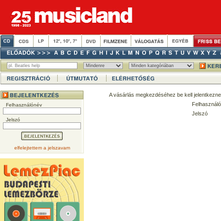
A vásárlás megkezdéséhez be kell jelentkezne
Felhasználó
Felhasználónév
Jelszó
Jelszó
elfelejtettem a jelszavam