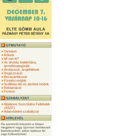
Tartalom
Rólunk
Mi van itt?
Az áruház kialakítása,
termékkategóriák
Árutípusok, árujelölések
Regisztráció
Bevásárlókosár
Fizetési módok
Szállítási idő és átvételi módok
Reklamáció
Fontos!
Általános Szerződési Feltételek
(ÁSZF)
Adatvédelmi szabályzat
Ha szeretnél értesülni a frissen
megjelent vagy újonnan beérkezett
kiadványokról, akkor iratkozz fel
napi hírlevelünkre!