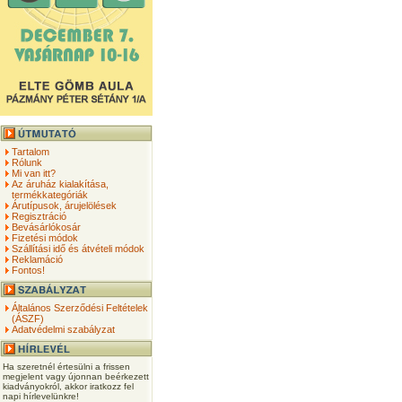
Tartalom
Rólunk
Mi van itt?
Az áruház kialakítása,
termékkategóriák
Árutípusok, árujelölések
Regisztráció
Bevásárlókosár
Fizetési módok
Szállítási idő és átvételi módok
Reklamáció
Fontos!
Általános Szerződési Feltételek
(ÁSZF)
Adatvédelmi szabályzat
Ha szeretnél értesülni a frissen
megjelent vagy újonnan beérkezett
kiadványokról, akkor iratkozz fel
napi hírlevelünkre!