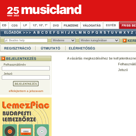
A vásárlás megkezdéséhez be kell jelentkezne
Felhasználó
Felhasználónév
Jelszó
Jelszó
elfelejtettem a jelszavam