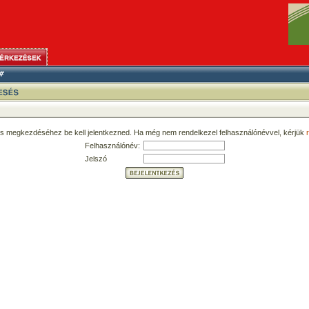
ás megkezdéséhez be kell jelentkezned. Ha még nem rendelkezel felhasználónévvel, kérjük
r
Felhasználónév:
Jelszó