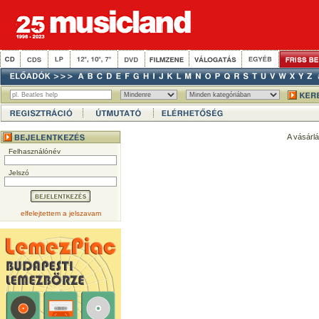
A vásárl
Felhasználónév
Jelszó
elfelejtettem a jelszavam