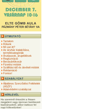
Tartalom
Rólunk
Mi van itt?
Az áruház kialakítása,
termékkategóriák
Árutípusok, árujelölések
Regisztráció
Bevásárlókosár
Fizetési módok
Szállítási idő és átvételi módok
Reklamáció
Fontos!
Általános Szerződési Feltételek
(ÁSZF)
Adatvédelmi szabályzat
Ha szeretnél értesülni a frissen
megjelent vagy újonnan beérkezett
kiadványokról, akkor iratkozz fel
napi hírlevelünkre!