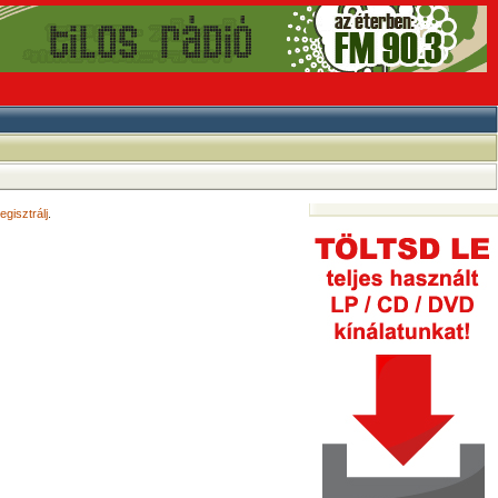
egisztrálj
.