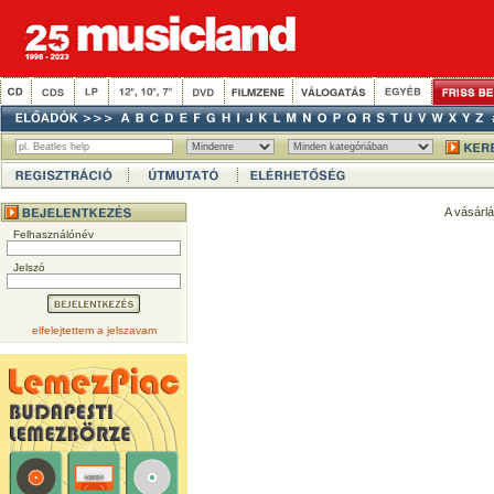
A vásárl
Felhasználónév
Jelszó
elfelejtettem a jelszavam