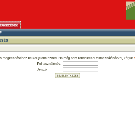
ás megkezdéséhez be kell jelentkezned. Ha még nem rendelkezel felhasználónévvel, kérjük
r
Felhasználónév:
Jelszó