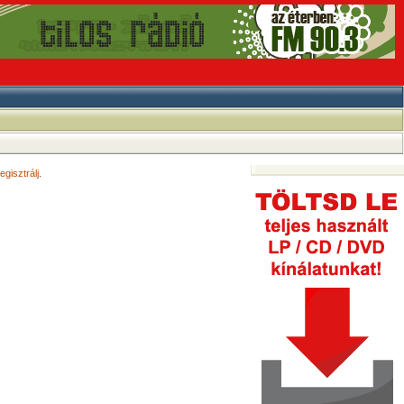
egisztrálj
.