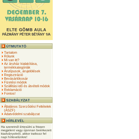
Tartalom
Rólunk
Mi van itt?
Az áruház kialakítása,
termékkategóriák
Árutípusok, árujelölések
Regisztráció
Bevásárlókosár
Fizetési módok
Szállítási idő és átvételi módok
Reklamáció
Fontos!
Általános Szerződési Feltételek
(ÁSZF)
Adatvédelmi szabályzat
Ha szeretnél értesülni a frissen
megjelent vagy újonnan beérkezett
kiadványokról, akkor iratkozz fel
napi hírlevelünkre!