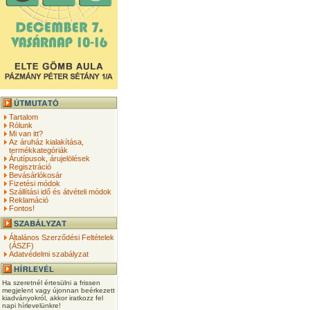
Tartalom
Rólunk
Mi van itt?
Az áruház kialakítása,
termékkategóriák
Árutípusok, árujelölések
Regisztráció
Bevásárlókosár
Fizetési módok
Szállítási idő és átvételi módok
Reklamáció
Fontos!
Általános Szerződési Feltételek
(ÁSZF)
Adatvédelmi szabályzat
Ha szeretnél értesülni a frissen
megjelent vagy újonnan beérkezett
kiadványokról, akkor iratkozz fel
napi hírlevelünkre!