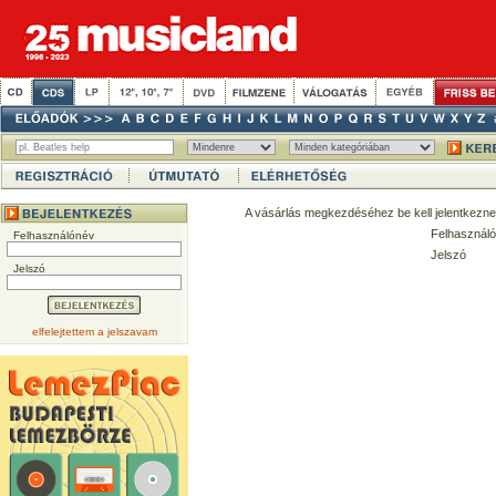
A vásárlás megkezdéséhez be kell jelentkezne
Felhasználó
Felhasználónév
Jelszó
Jelszó
elfelejtettem a jelszavam