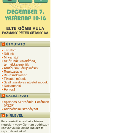
Tartalom
Rólunk
Mi van itt?
Az áruház kialakítása,
termékkategóriák
Árutípusok, árujelölések
Regisztráció
Bevásárlókosár
Fizetési módok
Szállítási idő és átvételi módok
Reklamáció
Fontos!
Általános Szerződési Feltételek
(ÁSZF)
Adatvédelmi szabályzat
Ha szeretnél értesülni a frissen
megjelent vagy újonnan beérkezett
kiadványokról, akkor iratkozz fel
napi hírlevelünkre!