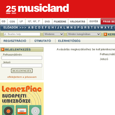
A vásárlás megkezdéséhez be kell jelentkezne
Felhasználó
Felhasználónév
Jelszó
Jelszó
elfelejtettem a jelszavam