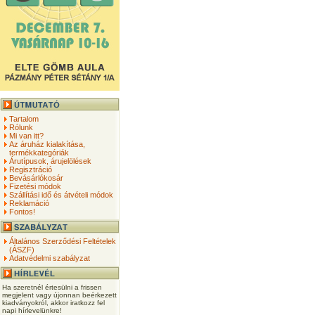
Tartalom
Rólunk
Mi van itt?
Az áruház kialakítása,
termékkategóriák
Árutípusok, árujelölések
Regisztráció
Bevásárlókosár
Fizetési módok
Szállítási idő és átvételi módok
Reklamáció
Fontos!
Általános Szerződési Feltételek
(ÁSZF)
Adatvédelmi szabályzat
Ha szeretnél értesülni a frissen
megjelent vagy újonnan beérkezett
kiadványokról, akkor iratkozz fel
napi hírlevelünkre!