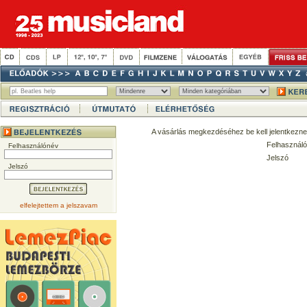
A vásárlás megkezdéséhez be kell jelentkezne
Felhasználó
Felhasználónév
Jelszó
Jelszó
elfelejtettem a jelszavam