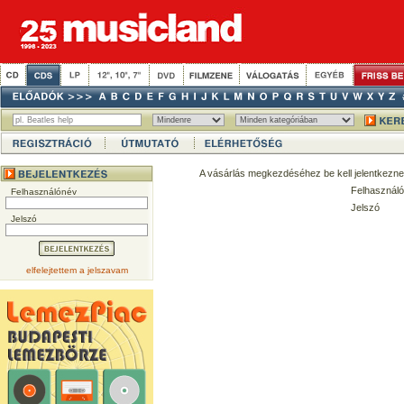
A vásárlás megkezdéséhez be kell jelentkezne
Felhasználó
Felhasználónév
Jelszó
Jelszó
elfelejtettem a jelszavam