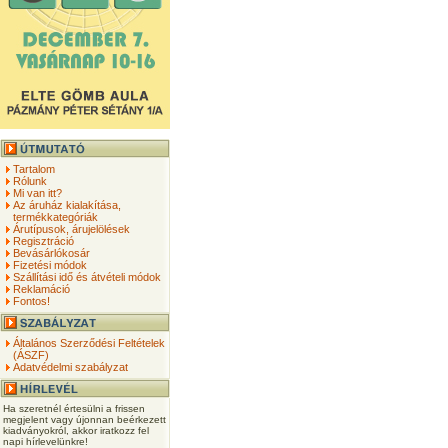
Tartalom
Rólunk
Mi van itt?
Az áruház kialakítása,
termékkategóriák
Árutípusok, árujelölések
Regisztráció
Bevásárlókosár
Fizetési módok
Szállítási idő és átvételi módok
Reklamáció
Fontos!
Általános Szerződési Feltételek
(ÁSZF)
Adatvédelmi szabályzat
Ha szeretnél értesülni a frissen
megjelent vagy újonnan beérkezett
kiadványokról, akkor iratkozz fel
napi hírlevelünkre!