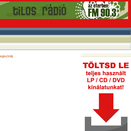
egisztrálj
.