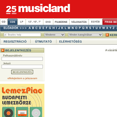
A vásárl
Felhasználónév
Jelszó
elfelejtettem a jelszavam