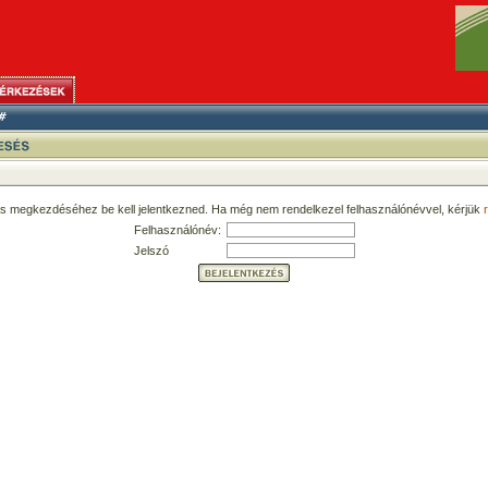
ás megkezdéséhez be kell jelentkezned. Ha még nem rendelkezel felhasználónévvel, kérjük
r
Felhasználónév:
Jelszó