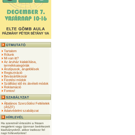
Tartalom
Rólunk
Mi van itt?
Az áruház kialakítása,
termékkategóriák
Árutípusok, árujelölések
Regisztráció
Bevásárlókosár
Fizetési módok
Szállítási idő és átvételi módok
Reklamáció
Fontos!
Általános Szerződési Feltételek
(ÁSZF)
Adatvédelmi szabályzat
Ha szeretnél értesülni a frissen
megjelent vagy újonnan beérkezett
kiadványokról, akkor iratkozz fel
napi hírlevelünkre!